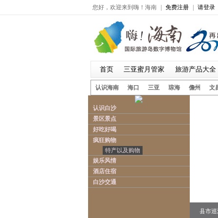
您好，欢迎来到嗨！海南
|
免费注册
|
请登录
首页
三亚蜜月管家
旅游产品大全
认识海南
海口
三亚
琼海
儋州
文
认识白沙
景区景点
好吃好喝
疯狂购物
特产以及购物
娱乐风情
酒店住宿
白沙交通
县市巡