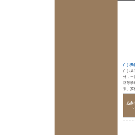
白沙购
白沙县
外，土
簪等黎
果、荔
热点
0