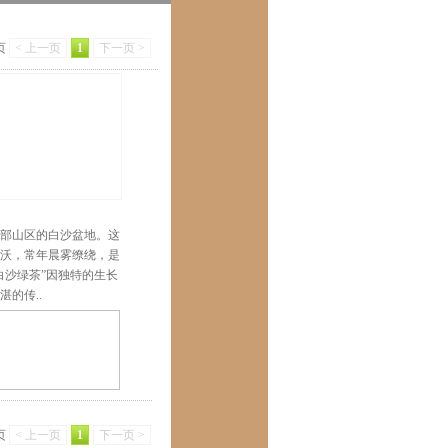
 页
< 上一页
1
下一页 >
部山区的白沙盆地。这
沃，常年晨雾缭绕，是
白沙绿茶”因独特的生长
的传..
 页
< 上一页
1
下一页 >