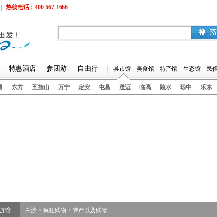
|
热线电话：400-667-1666
特惠酒店
参团游
自由行
|
县市馆
美食馆
特产馆
生态馆
民
昌
东方
五指山
万宁
定安
屯昌
澄迈
临高
陵水
琼中
乐东
游馆
白沙
>
疯狂购物
>
特产以及购物