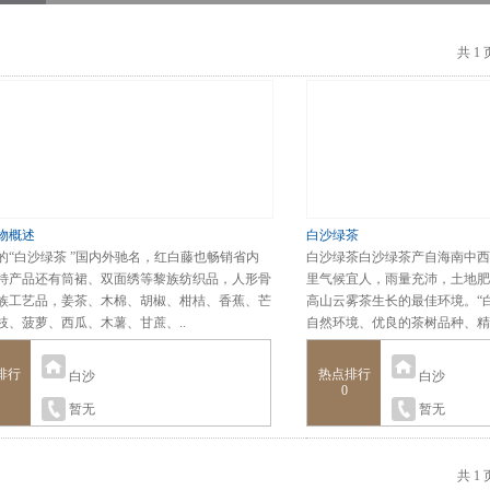
共 1
物概述
白沙绿茶
的“白沙绿茶 ”国内外驰名，红白藤也畅销省内
白沙绿茶白沙绿茶产自海南中西
特产品还有筒裙、双面绣等黎族纺织品，人形骨
里气候宜人，雨量充沛，土地肥
族工艺品，姜茶、木棉、胡椒、柑桔、香蕉、芒
高山云雾茶生长的最佳环境。“
枝、菠萝、西瓜、木薯、甘蔗、..
自然环境、优良的茶树品种、精湛
排行
热点排行
白沙
白沙
0
暂无
暂无
共 1