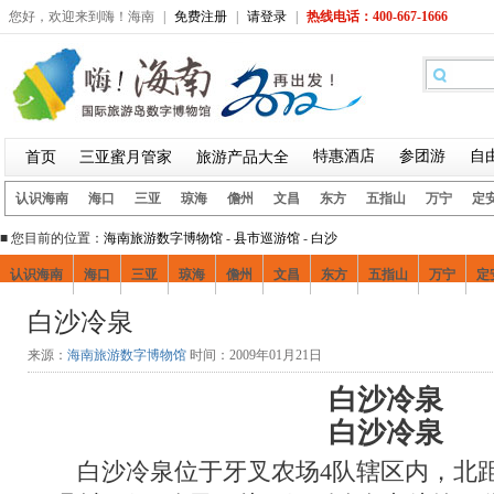
您好，欢迎来到嗨！海南
|
免费注册
|
请登录
|
热线电话：400-667-1666
特惠酒店
参团游
自
首页
三亚蜜月管家
旅游产品大全
认识海南
海口
三亚
琼海
儋州
文昌
东方
五指山
万宁
定
■ 您目前的位置：
海南旅游数字博物馆
-
县市巡游馆
-
白沙
认识海南
海口
三亚
琼海
儋州
文昌
东方
五指山
万宁
定
白沙冷泉
景点
好吃好喝
疯狂购物
娱乐风情
酒店住宿
白沙交通
来源：
海南旅游数字博物馆
时间：2009年01月21日
白沙冷泉
白沙冷泉
白沙冷泉位于牙叉农场4队辖区内，北距