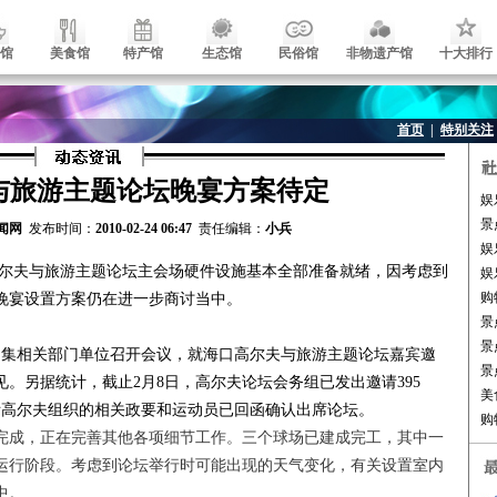
馆
美食馆
特产馆
生态馆
民俗馆
非物遗产馆
十大排行
首页
|
特别关注
与旅游主题论坛晚宴方案待定
娱
景
闻网
发布时间：
2010-02-24 06:47
责任编辑：
小兵
娱
夫与旅游主题论坛主会场硬件设施基本全部准备就绪，因考虑到
娱
购
晚宴设置方案仍在进一步商讨当中。
景
景
集相关部门单位召开会议，就海口高尔夫与旅游主题论坛嘉宾邀
景
。另据统计，截止2月8日，高尔夫论坛会务组已发出邀请395
美
际高尔夫组织的相关政要和运动员已回函确认出席论坛。
购
成，正在完善其他各项细节工作。三个球场已建成完工，其中一
运行阶段。考虑到论坛举行时可能出现的天气变化，有关设置室内
中。