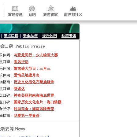
重磅专题
贴吧
旅游管家
南洋邦社区
|
景点口碑
|
美食品评
|
娱乐休闲
|
动态资讯
乐休闲：
与恐龙同行，少儿绘画大赛
点口碑：
采风行动
乐休闲：
黎族盛大节日：三月三
乐休闲：
爱情圣地蜜月岛
物指南：
历史文化活化石黎族服饰
点口碑：
呀诺达
点口碑：
神奇美丽的南海海底世界
点口碑：
国家历史文化名片：海口骑楼
食品评：
时尚美食：海南风味野菜
物指南：
华夏第一早春茶