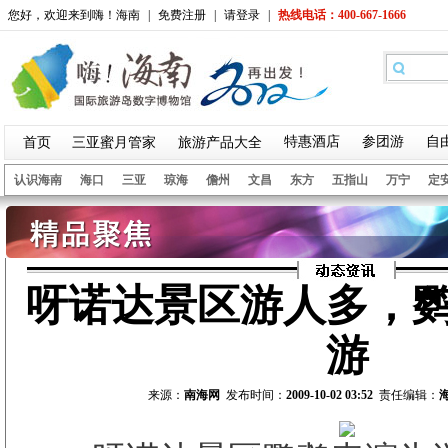
您好，欢迎来到嗨！海南
|
免费注册
|
请登录
|
热线电话：400-667-1666
特惠酒店
参团游
自
首页
三亚蜜月管家
旅游产品大全
认识海南
海口
三亚
琼海
儋州
文昌
东方
五指山
万宁
定
呀诺达景区游人多，
游
来源：
南海网
发布时间：
2009-10-02 03:52
责任编辑：