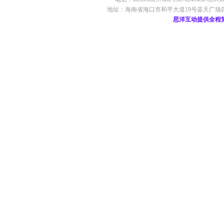
地址：海南省海口市和平大道19号蓝天广场四楼 ©2009 
思洋互动提供全程