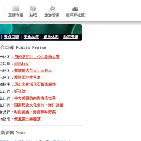
重磅专题
贴吧
旅游管家
南洋邦社区
|
景点口碑
|
美食品评
|
娱乐休闲
|
动态资讯
乐休闲：
与恐龙同行，少儿绘画大赛
点口碑：
采风行动
乐休闲：
黎族盛大节日：三月三
乐休闲：
爱情圣地蜜月岛
物指南：
历史文化活化石黎族服饰
点口碑：
呀诺达
点口碑：
神奇美丽的南海海底世界
点口碑：
国家历史文化名片：海口骑楼
食品评：
时尚美食：海南风味野菜
物指南：
华夏第一早春茶