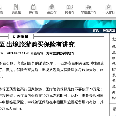
馆
美食馆
特产馆
生态馆
民俗馆
非物遗产馆
十大排行
首页
|
特别关注
至 出境旅游购买保险有讲究
娱
景
间：
2009-09-24 11:48
责任编辑：
海南旅游数字博物馆
娱
不在少数。考虑到国外的消费水平，一些游客在购买保险时往往选
娱
购
好。但是，保险专家提醒，出境旅游购买保险应参考旅游天数、旅
景
好。
景
景
医药费较高的国家旅游，医疗险的保额最好不要低于20万元；
美
行程较短，医疗险的保额在10万元左右即可。此外，准备去欧洲国
购
—申根签证保险，申根签证保险在申根区和旅游逗留期内有效，其
0万元人民币)。