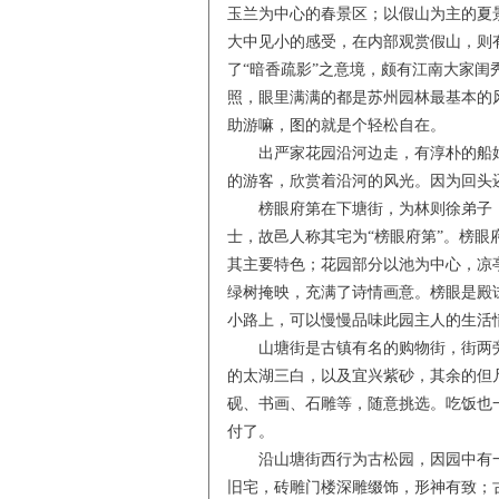
玉兰为中心的春景区；以假山为主的夏
大中见小的感受，在内部观赏假山，则
了“暗香疏影”之意境，颇有江南大家闺
照，眼里满满的都是苏州园林最基本的
助游嘛，图的就是个轻松自在。
出严家花园沿河边走，有淳朴的船娘
的游客，欣赏着沿河的风光。因为回头
榜眼府第在下塘街，为林则徐弟子，近
士，故邑人称其宅为“榜眼府第”。榜眼
其主要特色；花园部分以池为中心，凉
绿树掩映，充满了诗情画意。榜眼是殿
小路上，可以慢慢品味此园主人的生活
山塘街是古镇有名的购物街，街两旁
的太湖三白，以及宜兴紫砂，其余的但
砚、书画、石雕等，随意挑选。吃饭也
付了。
沿山塘街西行为古松园，因园中有一株
旧宅，砖雕门楼深雕缀饰，形神有致；