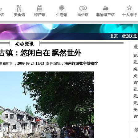
馆
美食馆
特产馆
生态馆
民俗馆
非物遗产馆
十大排行
首页
|
特别关注
古镇：悠闲自在 飘然世外
娱
景
发布时间：
2009-09-24 11:03
责任编辑：
海南旅游数字博物馆
娱
娱
购
景
景
景
美
购