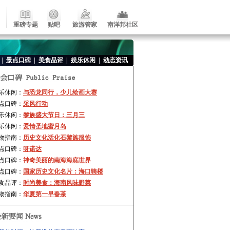
重磅专题
贴吧
旅游管家
南洋邦社区
|
景点口碑
|
美食品评
|
娱乐休闲
|
动态资讯
乐休闲：
与恐龙同行，少儿绘画大赛
点口碑：
采风行动
乐休闲：
黎族盛大节日：三月三
乐休闲：
爱情圣地蜜月岛
物指南：
历史文化活化石黎族服饰
点口碑：
呀诺达
点口碑：
神奇美丽的南海海底世界
点口碑：
国家历史文化名片：海口骑楼
食品评：
时尚美食：海南风味野菜
物指南：
华夏第一早春茶