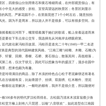
景区，四座假山分别用青石和黄石堆砌而成，在外部观赏假山，有
有小中见大的感受；折桂、宜登高望远的秋景区；冬景区则显示
秀的风范。严家花园不小，在里面晃悠了1个小时左右，随意拍拍
风光。因为不是周末，所以游人并不是很多，可以有很多空间。自
摇着船沿河而下，嘴里唱着属于她们的歌谣，船上坐着远道而来
还是要在下车点坐公交车，我选择先从河南岸去榜眼府第。
代政论家冯桂芬故居。冯桂芬是道光二十年(1840)一甲二名进
府第是典型的清代园林建筑风格。“江南三雕”(砖雕、木雕、石雕)为
亭、轩窗、回廊、香榭、石桥、黄石假山，散落其间，高低错落，
试第二名，仅次于状元，因此可以想象当年的盛况了，漫步在园中
情景，想来也颇为有趣。
是玲琅满目的商品，除了木渎的特色点心松子枣泥麻饼还有著名
凡在古镇都有卖，比如青团子、丝绸、双面绣、红木雕件、澄泥
一般都在这里解决，一般吃的都有，我并不是很介意，所以随便对
500多年的明代罗汉松而得名。古松园乃清末木渎富翁蔡少渔
古松堂方椽上刻有八只琵琶，以喻“八音联欢”，如此造型在江南园