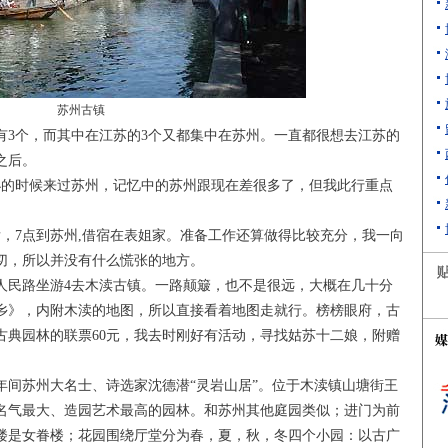
苏州古镇
个，而其中在江苏的3个又都集中在苏州。一直都很想去江苏的
之后。
的时候来过苏州，记忆中的苏州跟现在差很多了，但我此行重点
7点到苏州,借宿在表姐家。准备工作还算做得比较充分，我一向
切，所以并没有什么慌张的地方。
民路坐游4去木渎古镇。一路颠簸，也不是很远，大概在几十分
乡》，内附木渎的地图，所以直接看着地图走就行。榜榜眼府，古
古典园林的联票60元，我去时刚好有活动，寻找姑苏十二娘，附赠
苏州大名士、诗选家沈德潜“灵岩山居”。位于木渎镇山塘街王
名气最大、造园艺术最高的园林。和苏州其他庭园类似；进门为前
楼是女眷楼；花园围绕厅堂分为春，夏，秋，冬四个小园：以古广