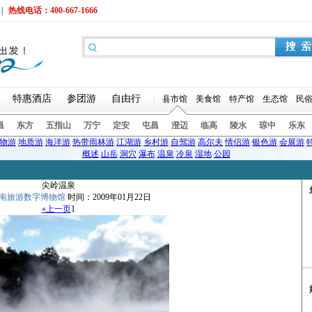
|
热线电话：400-667-1666
特惠酒店
参团游
自由行
|
县市馆
美食馆
特产馆
生态馆
民
昌
东方
五指山
万宁
定安
屯昌
澄迈
临高
陵水
琼中
乐东
物游
地质游
海洋游
热带雨林游
江湖游
乡村游
自驾游
高尔夫
情侣游
银色游
会展游
概述
山岳
洞穴
瀑布
温泉
冷泉
湿地
公园
尖岭温泉
南旅游数字博物馆
时间：2009年01月22日
«上一页
1