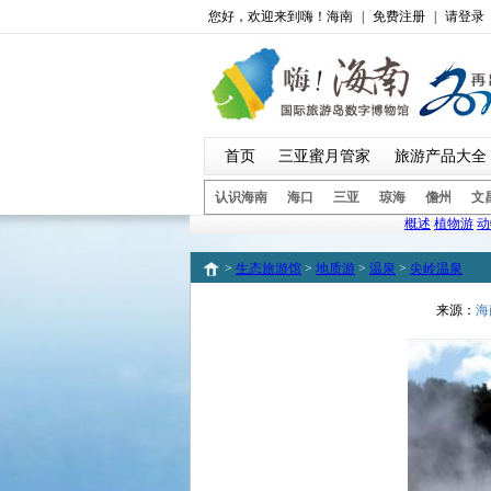
您好，欢迎来到嗨！海南
|
免费注册
|
请登录
首页
三亚蜜月管家
旅游产品大全
认识海南
海口
三亚
琼海
儋州
文
概述
植物游
动
>
生态旅游馆
>
地质游
>
温泉
>
尖岭温泉
来源：
海