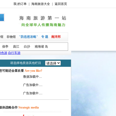
我 的订单
|
海南旅游大全
|
返回首页
俗馆
非物馆
"防忽悠攻略"
专 题
南洋邦
保亭
昌江
白沙
南海诸 岛
特色游
自行车游
请选择地质游其他栏目
您可能还会喜欢看
Are you like?
数据加载中....
广告加载中.....
广告加载中.....
媒体战略合作
Strategic media