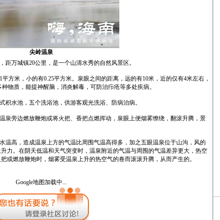
尖岭温泉
距万城镇20公里，是一个山清水秀的自然风景区。
方米，小的有0.25平方米。泉眼之间的距离，远的有10米，近的仅有4米左右，
及多种物质，能提神醒脑，消炎解毒，可防治疖疮等多处疾病。
积水池，五个洗浴池，供游客观光洗浴、防病治病。
泉旁边燃放鞭炮或将火把、香把点燃挥动，泉眼上便烟雾缭绕，翻滚升腾，景
温高，造成温泉上方的气温比周围气温高得多，加之五眼温泉位于山沟，风的
上升力。在阴天低温和天气突变时，温泉附近的气温与周围的气温差异更大，热空
火把或燃放鞭炮时，烟雾受温泉上升的热空气的卷而滚滚升腾，从而产生的。
Google地图加载中...