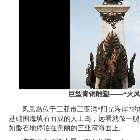
巨型青铜雕塑——“火凤
凤凰岛位于三亚市三亚湾“阳光海岸”的
基础围海填石而成的人工岛，远看就像一艘
如磐石地停泊在美丽的三亚湾海面上。