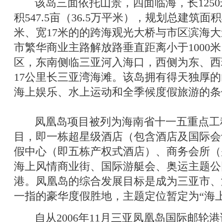
该岛三面依托山景，四面临海，长1250米
积547.5亩（36.5万平米），规划总建筑面积
米、宽17米的的跨海观光大桥与市区滨海
市繁华商业主路解放路垂直距离小于1000
区，东南侧临三亚河入海口，西侧为东、西
17公里长三亚湾海滩。该岛拥有得天独厚
海上娱乐、水上运动和全季候度假旅游的条
凤凰岛项目被列为海南省十一五重点工
目，即一栋超星级酒店（包含酒店及国际会
假中心（即五栋产权式酒店）、商务会所（
海上风情商业街、国际游艇会、奥运主题公
港。凤凰岛的综合发展目标是成为三亚市、
一指的豪华度假胜地，主题定位暂定为“海
自从2006年11月三亚凤凰岛国际邮轮