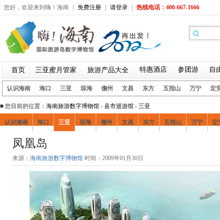
您好，欢迎来到嗨！海南
|
免费注册
|
请登录
|
热线电话：400-667-1666
特惠酒店
参团游
自
首页
三亚蜜月管家
旅游产品大全
认识海南
海口
三亚
琼海
儋州
文昌
东方
五指山
万宁
定
■ 您目前的位置：
海南旅游数字博物馆
-
县市巡游馆
-
三亚
认识海南
海口
三亚
琼海
儋州
文昌
东方
五指山
万宁
定
凤凰岛
景点
好吃好喝
疯狂购物
娱乐风情
酒店住宿
三亚交通
来源：
海南旅游数字博物馆
时间：2009年01月30日