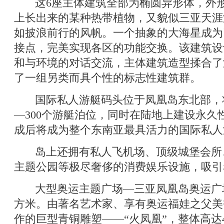
这6座主体建筑全部为椭圆异形体，外形
上长出来的某种热带植物，又貌似三亚天涯
如披浪前行的风帆。一个抽象的大海星成为
接点，完美实现各区的功能交换。该建筑设
和与环境的对话交流，主体建筑造型揉合了
了一组另类而具个性的标志性建筑群。
国际私人游艇码头位于凤凰岛东北部，将
—300个游艇泊位，同时在陆地上建设永久
成后将成为整个东南亚最具活力的国际私人
岛上还拥有私人飞机场、顶级城堡会所
主题公园等极尽奢侈的消费娱乐设施，吸引
大型奥运主题广场—三亚凤凰岛奥运广场
方米。由著名艺术家、享有奥运福娃之父美
作的巨型青铜雕塑——“火凤凰”，整体高达4