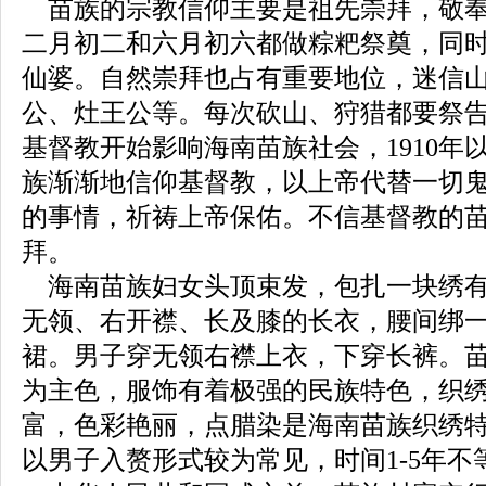
苗族的宗教信仰主要是祖先崇拜，敬奉
二月初二和六月初六都做粽粑祭奠，同
仙婆。自然崇拜也占有重要地位，迷信
公、灶王公等。每次砍山、狩猎都要祭告山
基督教开始影响海南苗族社会，1910年
族渐渐地信仰基督教，以上帝代替一切
的事情，祈祷上帝保佑。不信基督教的
拜。
海南苗族妇女头顶束发，包扎一块绣有
无领、右开襟、长及膝的长衣，腰间绑
裙。男子穿无领右襟上衣，下穿长裤。
为主色，服饰有着极强的民族特色，织
富，色彩艳丽，点腊染是海南苗族织绣
以男子入赘形式较为常见，时间1-5年不