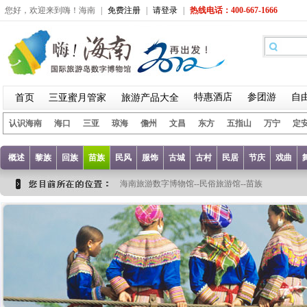
您好，欢迎来到嗨！海南
|
免费注册
|
请登录
|
热线电话：400-667-1666
特惠酒店
参团游
自
首页
三亚蜜月管家
旅游产品大全
认识海南
海口
三亚
琼海
儋州
文昌
东方
五指山
万宁
定
概述
黎族
回族
苗族
民风
服饰
古城
古村
民居
节庆
戏曲
海南旅游数字博物馆--民俗旅游馆--苗族