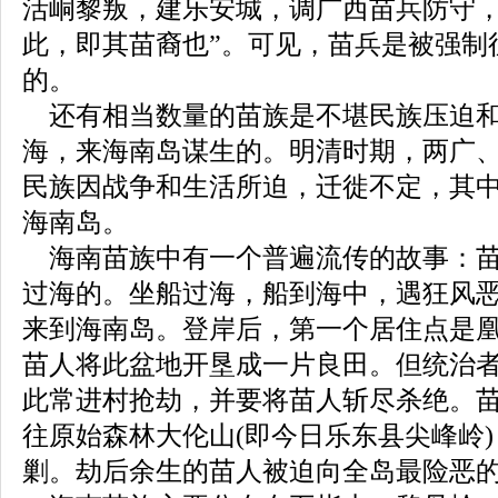
活峒黎叛，建乐安城，调广西苗兵防守
此，即其苗裔也”。可见，苗兵是被强制
的。
还有相当数量的苗族是不堪民族压迫和
海，来海南岛谋生的。明清时期，两广
民族因战争和生活所迫，迁徙不定，其
海南岛。
海南苗族中有一个普遍流传的故事：苗
过海的。坐船过海，船到海中，遇狂风
来到海南岛。登岸后，第一个居住点是
苗人将此盆地开垦成一片良田。但统治
此常进村抢劫，并要将苗人斩尽杀绝。
往原始森林大伦山(即今日乐东县尖峰岭
剿。劫后余生的苗人被迫向全岛最险恶