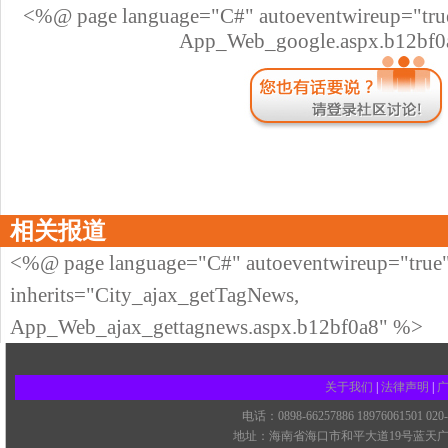
<%@ page language="C#" autoeventwireup="true
App_Web_google.aspx.b12bf
相关报道
<%@ page language="C#" autoeventwireup="true
inherits="City_ajax_getTagNews,
App_Web_ajax_gettagnews.aspx.b12bf0a8" %>
关于我们
|
法律声明
|
电话：0898-66257886 18976061501 02
地址：海南省海口市和平大道19号蓝天广场四楼 ©20