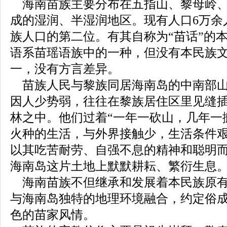
海南苗族主要分布在五指山、黎母岭、
成的湿润、半湿润地区。现有人口6万余
族人口的第二位。有其自称为“苗话”的
语系苗瑶语族中的一种，但没有本民族
一，没有方言差异。
苗族人民与黎族同居海南岛的中南部山
因人少势弱，往往在黎族居住区里见缝
林之中。他们过着“一年一砍山，几年一
火种的生活，与外界接触少，生活条件
以其吃苦耐劳、自强不息的精神和聪明
海南岛这片土地上默默耕耘、繁衍生息
海南苗族不但继承和发展着本民族原有
与海南岛独特的地理环境融合，约定俗
色的苗家风情。