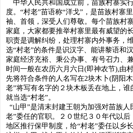
中华人民共和国成立前，苗族村寨实行“
度。“村老”苗语称“洋戈”，是苗族村寨
袖、首领，深受人们尊敬。每个苗族村
家庭，大家都要推举村寨里最有威望的长
职责是调解纠纷，处理村寨内外事务，
选“村老”的条件是识汉字、能讲黎语和
家庭经济充裕、秉公办事、有号召力、
时间一般在农历六月六日(即神农节),由
先将符合条件的人名写在2块木卜(阴阳木)
老”将写有名字的２块木板丢在地上，谁
就当选“村老”。
“山甲”是清末封建王朝为加强对苗族人
老”委任的官职。２０世纪３０年代以后
地区推行保甲制度，给“村老”委任以乡