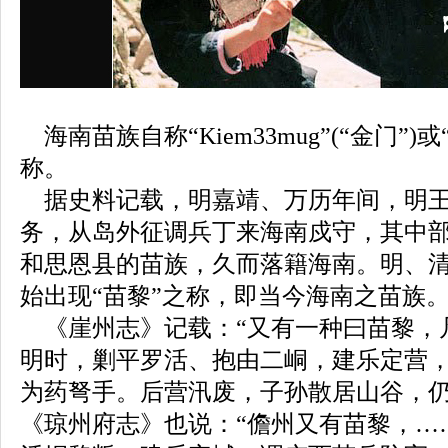
海南苗族自称“Kiem33mug”(“金门”)
称。
据史料记载，明嘉靖、万历年间，明王
务，从岛外征调兵丁来海南戍守，其中
和思恩县的苗族，久而落籍海南。明、
始出现“苗黎”之称，即当今海南之苗族
《崖州志》记载：“又有一种曰苗黎，
明时，剿平罗活、抱由二峒，建乐定营
为药弩手。后营汛废，子孙散居山谷，仍
《琼州府志》也说：“儋州又有苗黎，…